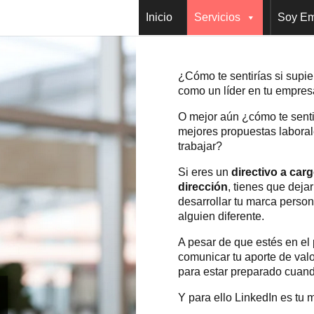
Inicio
Servicios
Soy Em
¿Cómo te sentirías si supie
como un líder en tu empre
O mejor aún ¿cómo te sentirí
mejores propuestas labora
trabajar?
Si eres un
directivo a car
dirección
, tienes que deja
desarrollar tu marca perso
alguien diferente.
A pesar de que estés en el 
comunicar tu aporte de valo
para estar preparado cuand
Y para ello LinkedIn es tu m