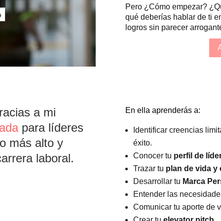
Pero ¿Cómo empezar? ¿Qué 
qué deberías hablar de ti 
logros sin parecer arrogant
acias a mi
En ella aprenderás a:
ada
para líderes
Identificar creencias limi
o más alto y
éxito.
arrera laboral.
Conocer tu
perfil de líde
Trazar tu
plan de vida y 
Desarrollar tu
Marca Per
Entender las necesidades
Comunicar tu aporte de v
Crear tu
elevator pitch
.