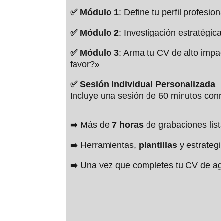
✅ Módulo 1
: Define tu perfil profes
✅
Módulo 2
: Investigación estratégic
✅
Módulo 3
: Arma tu CV de alto impa
favor?»
✅
Sesión Individual Personalizada
Incluye una sesión de 60 minutos conm
➡️ Más de
7 horas
de grabaciones list
➡️
Herramientas,
plantillas
y estrateg
➡️
Una vez que completes tu CV de a